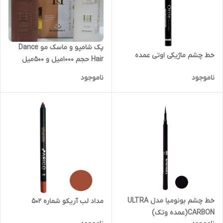
پک شامپو و ماسک مو Dance
خط چشم ماژیکی اوتی عمده
Hair حجم 1000میل و 500میل
ناموجود
ناموجود
خط چشم بونومیا مدل ULTRA
مداد لب آریکو شماره 502
CARBON(عمده وتک)