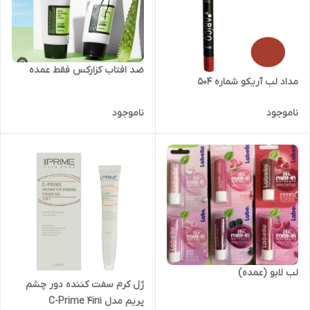
ضد افتاب کزارکس فقط عمده
مداد لب آریکو شماره 504
ناموجود
ناموجود
لب لابو (عمده)
ژل کرم سفت کننده دور چشم
پریم مدل C-Prime 4in1