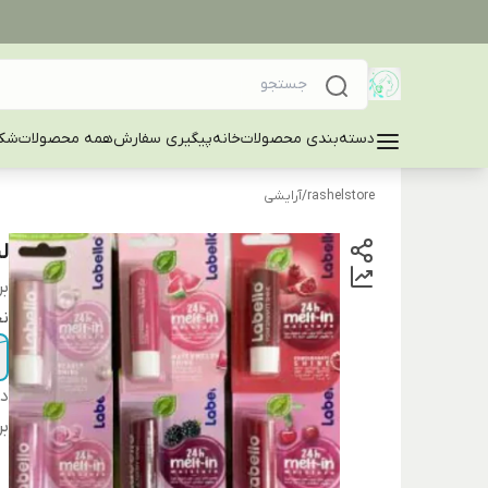
دسته‌بندی محصولات
خانه
پیگیری سفارش
همه محصولات
شکا
rashelstore
/
آرایشی
ل
بر
ن
دس
بر