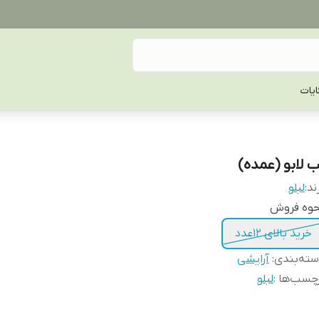
یات
ب لابو (عمده)
ند:
لبلو
حوه فروش
خرید بالای 12عدد
ته‌بندی
:
آرایشی
چسب‌ها :
لبلو