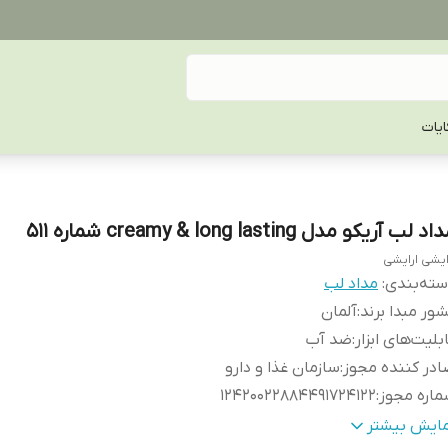
یات
د لب آریکو مدل creamy & long lasting شماره 511
ایشی ارایشی
ته‌بندی
:
مداد لب
ور مبدا برند
:
آلمان
بلیت‌های ابزار
:
ضد آب
در کننده مجوز
:
سازمان غذا و دارو
اره مجوز
:
12420022884491724122
اره رنگ
:
511
مایش بیشتر