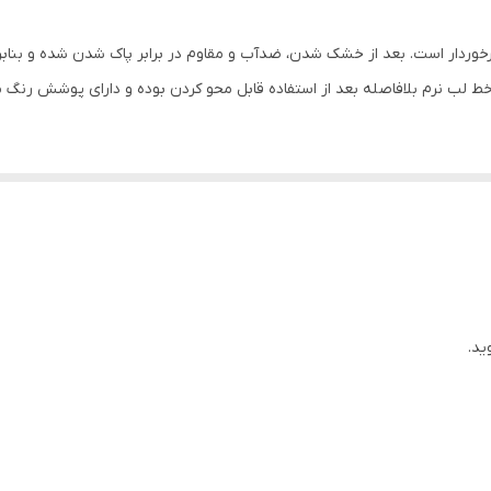
511
ا برخوردار است. بعد از خشک شدن، ضدآب و مقاوم در برابر پاک شدن شده و بنا
فوق العاده نرم و سبک اثر گذاری در کوتاه ترین زمان (عدم پوسته 
ن خط لب نرم بلافاصله بعد از استفاده قابل محو کردن بوده و دارای پوشش رن
جذاب برروی لب ها ضد آب ماندگاری فوق العاده بدون ماسیدگی و
قهوه ای
5 میلی‌لیتر
ید.