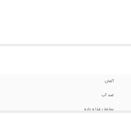
یر
فوق العاده نرم و سبک اثر گذاری در کوتاه ترین زمان (عدم پ
شخصات
:
پوسته شدن) ایجاد سطحی یکنواخت اثر گذاری براق و جذاب 
لب ها ضد آب ماندگاری فوق العاده بدون ماسیدگی و پخش 
چسبناک بدون ریزش
گ پایه
:
قهوه ای
جم
:
5 میلی‌لیتر
آلمان
ضد آب
سازمان غذا و دارو
12420022884491724122