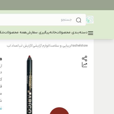
دسته‌بندی محصولات
خانه
پیگیری سفارش
همه محصولات
شکا
rashelstore
/
زیبایی و سلامت
/
لوازم آرایشی
/
آرایش لب
/
مداد لب
مدا
آر
دس
کش
قا
صا
شم
شم
ن