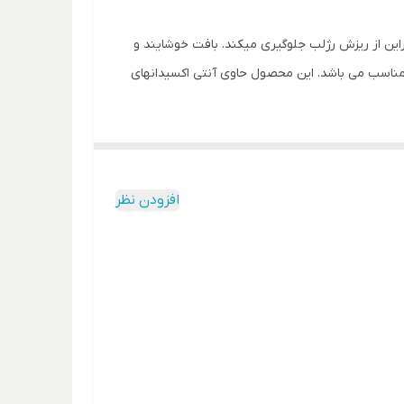
براین از ریزش رژلب جلوگیری میکند. بافت خوشایند و
پوسته شدن) ایجاد سطحی یکنواخت اثر گذاری براق و
گ مناسب می باشد. این محصول حاوی آنتی اکسیدانهای
 پخش شدگی غیر چسبناک بدون ریزش
افزودن نظر