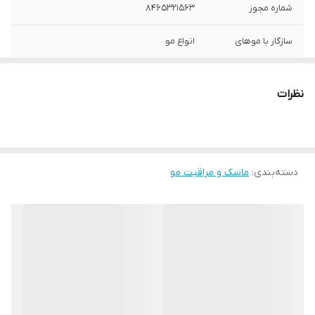
شماره مجوز
8465321563
سازگار با موهای
انواع مو
حجم
400 میلی‌لیتر
نظرات
حاوی
روغن آلوورا
دسته‌بندی
:
ماسک و مراقبت مو