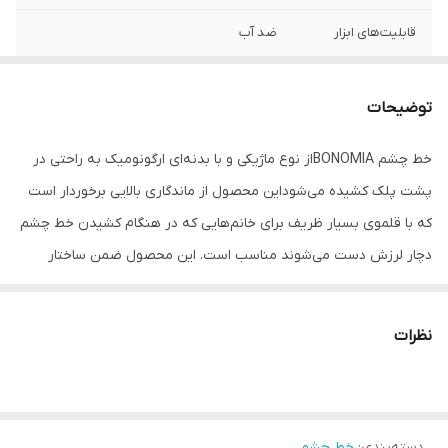
قابلیت‌های ابزار
ضد آب
سایر مشخصات
24 ساعته
توضیحات
حجم
5 میلی‌لیتر
خط چشم BONOMIAاز نوع ماژیکی و با بدنه‌ای ارگونومیک به راحتی در
پشت پلک کشیده می‌شوداین محصول از ماندگاری بالایی برخوردار است
که با قلموی بسیار ظریف برای خانم‌هایی که در هنگام کشیدن خط چشم
دچار لرزش دست می‌شوند مناسب است. این محصول ضمن ساختار
ماندگار و۲۴ساعته به‌راحتی با انواع پاک‌کننده‌های آرایشی پاک خواهد شد.
نظرات
دسته‌بندی
:
خط چشم