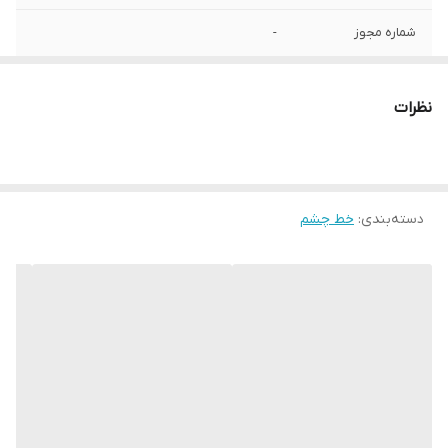
شماره مجوز
-
سایر مشخصات
- ایجاد خطی یکدست، صاف و کاملا مشکی
نظرات
حجم
1.2 میلی‌لیتر
جلوه رنگ
براق
دسته‌بندی
:
خط چشم