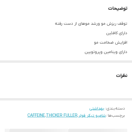
توضیحات
توقف ریزش مو ورشد موهای از دست رفته
دارای کافئین
افزایش ضخامت مو
دارای ویتامین وپروتویین
حاوی جلبرگ دریایی تقویت کننده
آقایان وخانمها
نظرات
دسته‌بندی
:
بهداشتی
برچسب‌ها :
شامپو تیکر فولر
،
THICKER FULLER
،
CAFFEINE