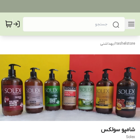
rashelstore
/
بهداشتی
شامپو سولکس
Solex