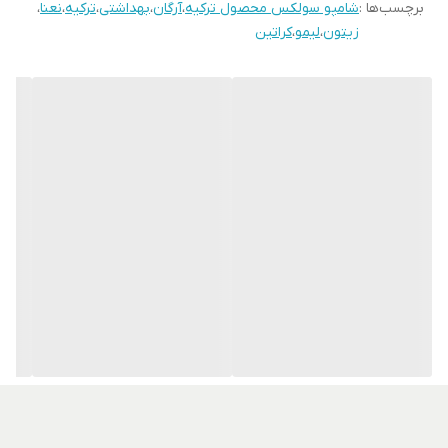
برچسب‌ها :
شامپو سولکس محصول ترکیه
،
آرگان
،
بهداشتی
،
ترکیه
،
نعنا
،
زیتون
،
لیمو
،
کراتین