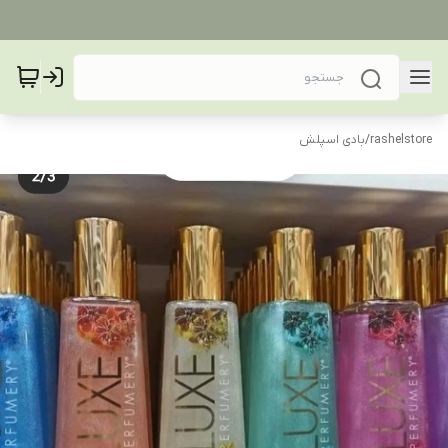
rashelstore
/
بادی اسپلش