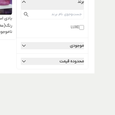
برند
رنگ(عم
LUXE
ناموجود
موجودی
محدوده قیمت