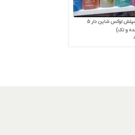
بادی اسپلش لوکس شاین دار ۵
ده و تک)