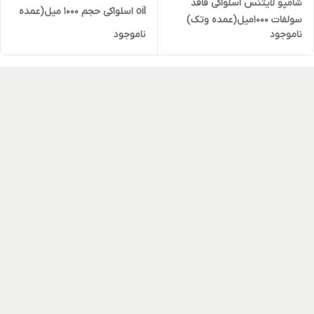
شامپو لایتنس اسلواکی فاقد
oil اسلواکی حجم ۱۰۰۰ میل(عمده
سولفات ۱۰۰۰میل(عمده وتک)
وتک)
ناموجود
ناموجود