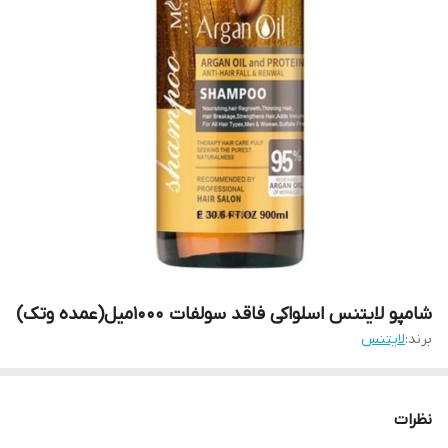
شامپو لایتنس اسلواکی فاقد سولفات ۱۰۰۰میل(عمده وتک)
برند:
لایتنس
نظرات