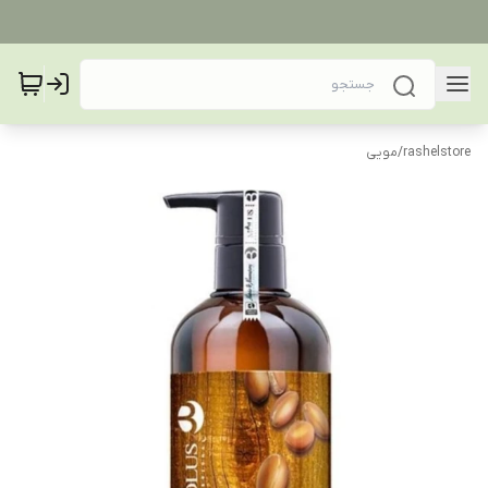
rashelstore
/
مویی