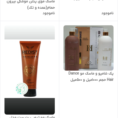
ماسک موی پنتن موشکی بیرون
وتک)
حمام(عمده و تک)
ناموجود
ناموجود
پک شامپو و ماسک مو Dance
Hair حجم 1000میل و 500میل
ماسک مو تیوپی ردیست مدل