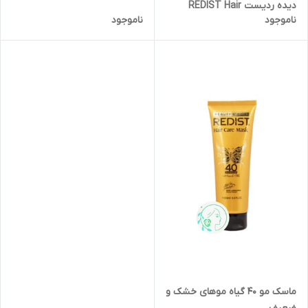
دیده ردیست REDIST Hair
ناموجود
ناموجود
Care Mask
ماسک مو 40 گیاه موهای خشک و