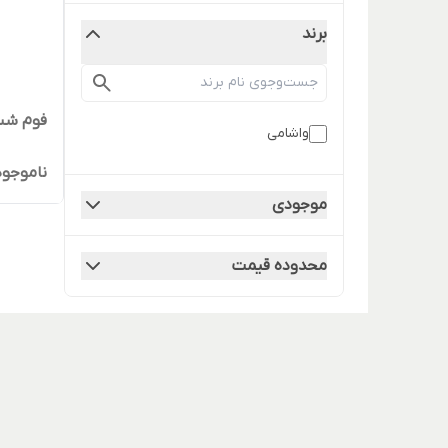
برند
فوم شس
واشامی
ناموجود
موجودی
محدوده قیمت