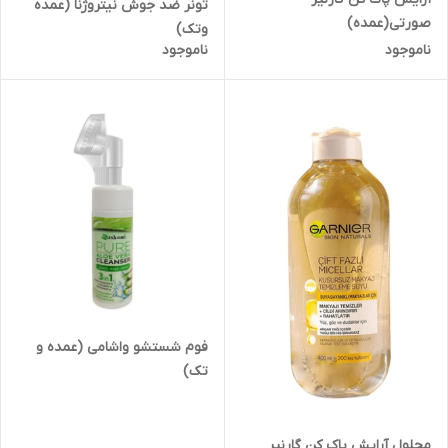
تونر ضد جوش نیتروژنا (عمده
صورتی(عمده)
وتک)
ناموجود
ناموجود
فوم شستشو واشامی (عمده و
تک)
محلول آرایش پاک کن گارنیر