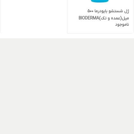
ژل شستشو بایودرما ۵۰۰
میل(عمده و تک)BIODERMA
ناموجود