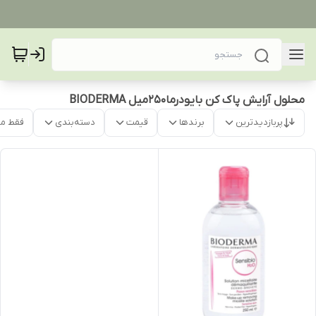
محلول آرایش پاک کن بایودرما۲۵۰میل BIODERMA
پربازدیدترین
برندها
قیمت
دسته‌بندی
فقط م