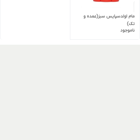
مام اولدسپایس سبز(عمده و
تک)
ناموجود