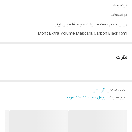
توضیحات
توضیحات
ریمل حجم دهنده مونت حجم ۱۵ میلی لیتر
Mont Extra Volume Mascara Carbon Black 15ml
ریمل چشم، یکی از محبوب‌ترین و متداول ترین ابزار زیبایی چشم
می‌باشد که استفاده از آن آسان است. ریمل، مژه ها را حجیم تر کرده و
نظرات
چشم شما را زیباتر می کند و با تفکیک مژها، باعث می شود که چشم
بزرگتر بنظر برسد. شما باید با توجه نوع و رنگ چهره ،چشم و مژه‌های
خود‌ و همچنین کاربردی که از یک ریمل انتظار دارید ریملتان را انتخاب
دسته‌بندی
:
آرایشی
کنید. ریمل حجم دهنده مونت ساخت آلمان می باشد.
برچسب‌ها :
ریمل حجم دهنده مونت
ریمل حجم دهنده (Volume Mascara) مونت باعث پرپشت نشان دادن
مژه‌ها می‌شود. این محصول معمولا فرمول غلیظ تری دارد و ممکن است
حاوی پلیمرهای سیلیکون یا موم باشد که باعث می شود مژه های شما
پرتر بنظر برسد. برای خانم‌هایی که مژه‌هایشان نازک و یا با حجم کم و