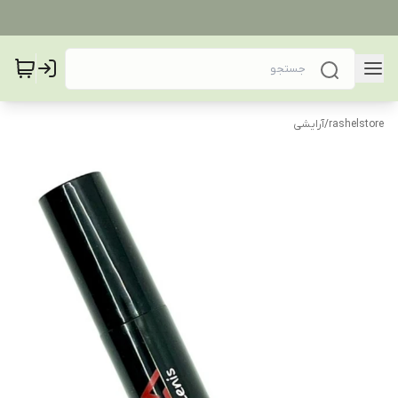
rashelstore
/
آرایشی