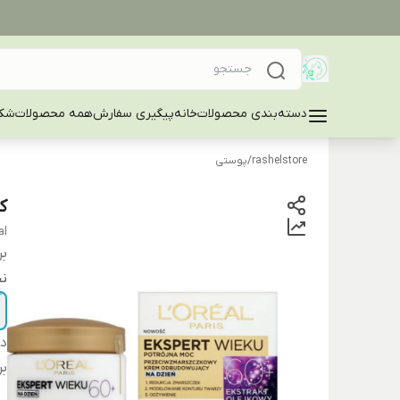
دسته‌بندی محصولات
خانه
پیگیری سفارش
همه محصولات
شکا
rashelstore
/
پوستی
ک
al
بر
ن
دس
بر