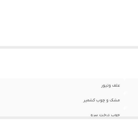
در کننده مجوز
:
سازمان غذا و دارو
اره مجوز
:
7286603964067345
ال معرفی
:
1396
جم
:
100 میلی‌لیتر
علف وتیور
مشک و چوب کشمیر
چوب درخت سرو
آقایان