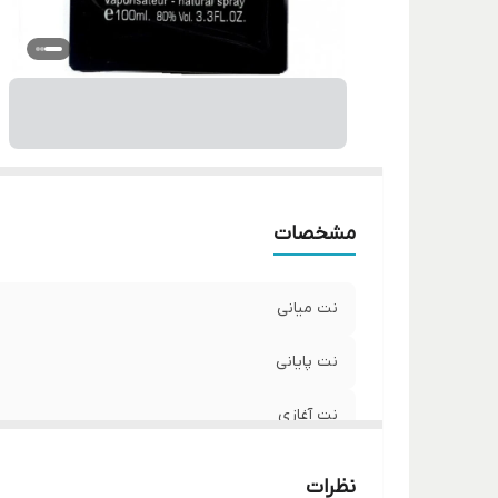
صا
شم
س
ح
مشخصات
نت میانی
نت پایانی
نت آغازی
مناسب برای
نظرات