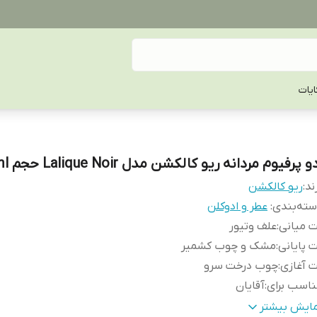
یات
و پرفیوم مردانه ریو کالکشن مدل Lalique Noir حجم 100ml
ند:
ریو کالکشن
ته‌بندی
:
عطر و ادوکلن
 میانی
:
علف وتیور
 پایانی
:
مشک و چوب کشمیر
 آغازی
:
چوب درخت سرو
اسب برای
:
آقایان
ور مبدا برند
:
امارات
مایش بیشتر