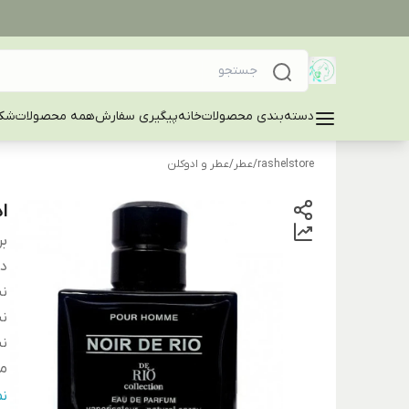
دسته‌بندی محصولات
خانه
پیگیری سفارش
همه محصولات
شکا
rashelstore
/
عطر
/
عطر و ادوکلن
اد
بر
دس
نت
نت
نت
من
کش
ن