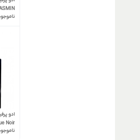
ادو پرف
JASMIN حجم 100 میلی 
ناموجود
ادو پرف
Lalique Noir 
ناموجود