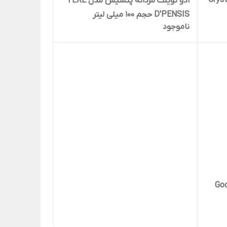
 زنانه پنسیس مدل Crystal
ادو تویلت مردانه پنسیس مدل TERE
D'PENSIS حجم 100 میلی لیتر
ناموجود
نانه پنسیس مدل Good