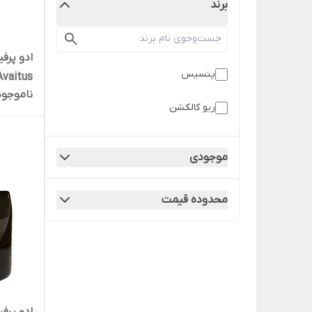
برند
ادو پرف
پنسیس
Avaitus حجم 00ml
ناموجود
ریو کالکشن
موجودی
محدوده قیمت