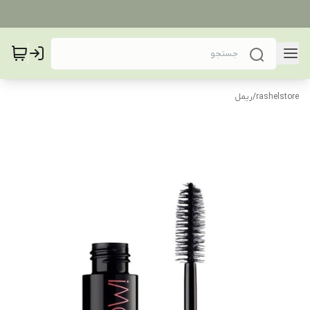
rashelstore
/
ریمل