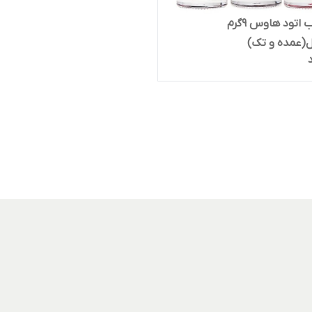
تینت لب اتود هاوس ۹گرم
ل(عمده و تک)