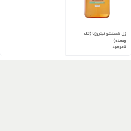
ژل شستشو نیتروژنا (تک
وعمده)
ناموجود