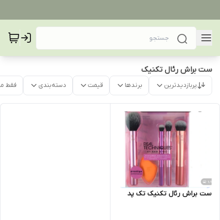
ست براش رئال تکنیک
پربازدیدترین
برندها
قیمت
دسته‌بندی
فقط م
ست براش رئال تکنیک تک پد