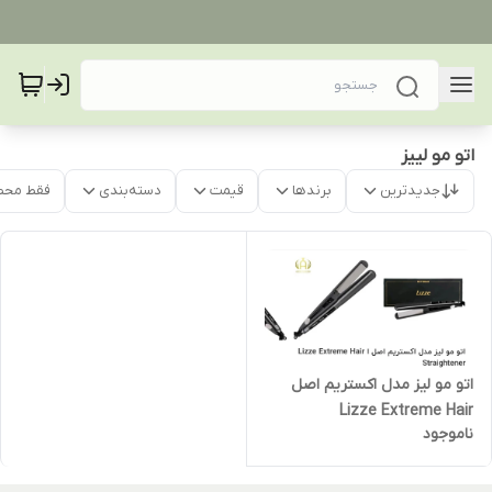
اتو مو لییز
جدیدترین
برندها
قیمت
دسته‌بندی
فقط محص
اتو مو لیز مدل اکستریم اصل
Lizze Extreme Hair
ناموجود
Straghitener