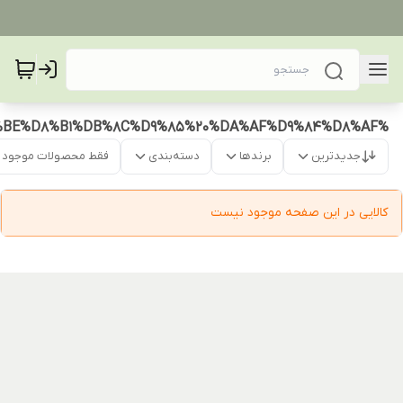
%D9%85%D8%A7%D8%B3%DA%A9%20%D8%B9%D9%86%DA%A9%D8%A8%D9%88%D8%AA%DB%8C%20%D9%BE%D8%B1%DB%8C%D9%85%20%DA%AF%D9%84%D8%AF
جدیدترین
برندها
دسته‌بندی
فقط محصولات موجود
کالایی در این صفحه موجود نیست