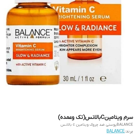
سرم ویتامینCبالانس(تک وعمده)
BALANCEپوستی ضد چروک ویتامین c بالانس
برند:
BALANCE