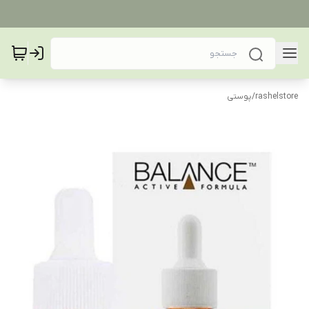
rashelstore
/
پوستی