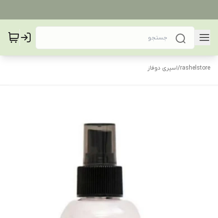
rashelstore
/
اسپری دوفاز