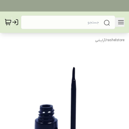
rashelstore
/
آرایشی