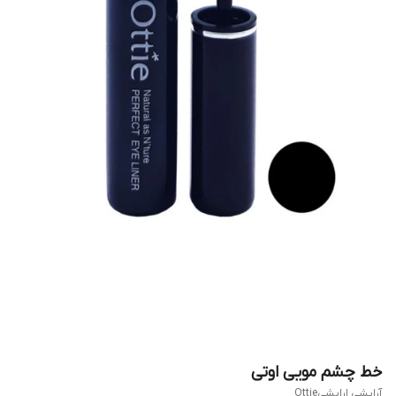
خط چشم مویی اوتی
آرایشی ارایشیOttie