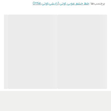
برچسب‌ها :
خط چشم مویی اوتی
،
آرایشی
،
اوتی
،
Ottie