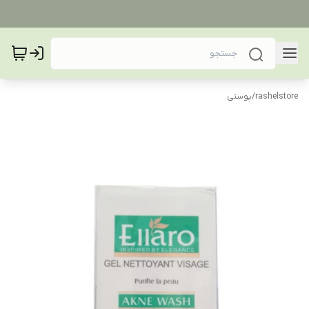
rashelstore
/
پوستی