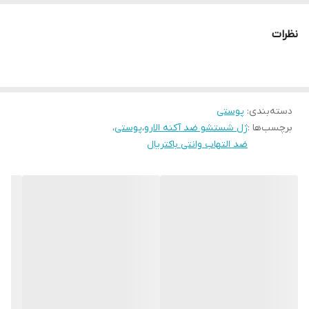
مناسب پوستهای چرب آکنه دار ومختلط
کوچک کننده منافذ پوست
نظرات
دارای خاصیت ضد التهاب وآنتی باکتریال
دسته‌بندی
:
پوستی
برچسب‌ها :
ژل شستشو ضد آکنه الارو
،
پوستی
،
ضد التهاب وانتی باکتریال