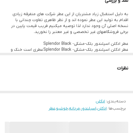
نقد و بررسی
نوع عطر
ادو پرفیوم
فصل
فصول گرم
به دلیل استقبال زیاد مشتریان از این عطر شرکت های متفرقه زیادی
اقدام به تولید این عطر نموده اند و از نظر ظاهری تفاوت چندانی با
ماندگاری
خوب
نسخه اصلی آن وجود ندارد لذا توصیه میکنیم فریب قیمت پایین در
پراکندگی
خوب
برخی فروشگاههای غیر تخصصی و غیر معتبر را نخورید.
عطر ادکلن اسپلندور بلک-مشکی- Splendor Black
عطر ادکلن اسپلندور بلک-مشکی- Splendor Black عطری است خنک و
شیرین.این عطر در سال ۲۰۱۰ به بازار عطر و
ادکلن
عرضه شد. عطر
ادکلن
اسپلندور
بلک-مشکی-
Black عطری است مردانه و شیک.
Splendor
نظرات
دسته‌بندی
:
ادکلن
برچسب‌ها :
ادکلن
،
اسپلندور
،
مردانه
،
خوشبو
،
عطر