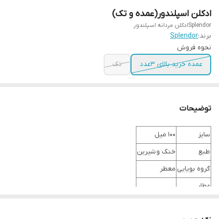
ادکلن اسپلندور(عمده و تک)
Splendorادکلن مردانه اسپلندور
برند:
Splendor
نحوه فروش
عمده خرید بالای 3عدد
تک
توضیحات
سایز
100 میل
طبع
خنک و شیرین
گروه بویایی
معطر
عطار
جنسیت
مردانه