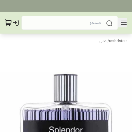
rashelstore
/
ادکلن