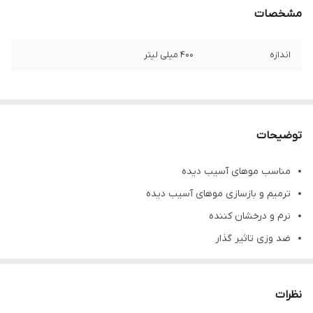
مشخصات
اندازه
400 میلی لیتر
توضیحات
مناسب موهای آسیب دیده
ترمیم و بازسازی موهای آسیب دیده
نرم و درخشان کننده
ضد وزی تاثیر گذار
تسهیل در سشورا کشی
حجم محصول 400 میلی لیتر
نظرات
بارکد محصول 8697926013249