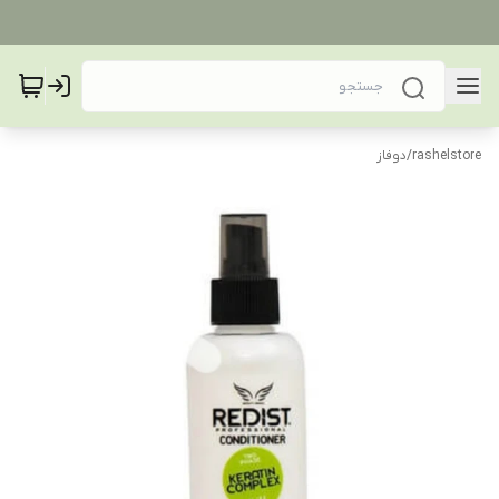
rashelstore
/
دوفاز