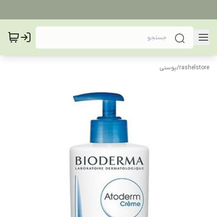
rashelstore
/
پوستی