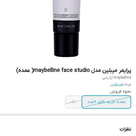
پرایمر میبلین مدل maybelline face studio( عمده)
maybelline آرایشی
برند:
میبلین
نحوه فروش
عمده خرید بالای 6عدد
تک
نظرات