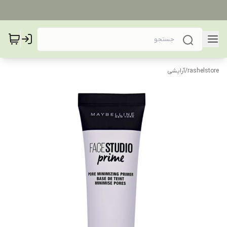
rashelstore
/
آرایشی