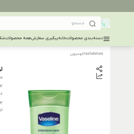
دسته‌بندی محصولات
خانه
پیگیری سفارش
همه محصولات
شکا
rashelstore
/
لوسیون
لو
the
بر
دس
بر
ان