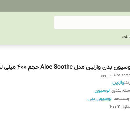
یات
سیون بدن وازلین مدل Aloe Soothe حجم 400 میلی لیتر
Aloe sooلوسیون
ند:
وازلین
ته‌بندی
:
لوسیون
چسب‌ها :
لوسیون بدن
دازه
:
400ml