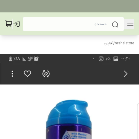
rashelstore
/
آقایان