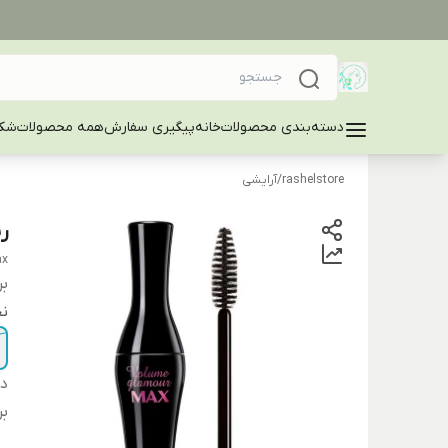
دسته‌بندی محصولات
خانه
پیگیری سفارش
همه محصولات
شکا
rashelstore
/
آرایشی
ر
Max آرای
بر
ن
دس
بر