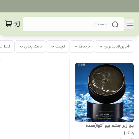
پربازدیدترین
برندها
قیمت
دسته‌بندی
فقط م
پچ زیر چشم بیو آکوا(عمده
وتک)