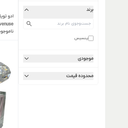
برند
ادو توی
Avenuse حجم 120 میلی
ناموجود
پنسیس
موجودی
محدوده قیمت