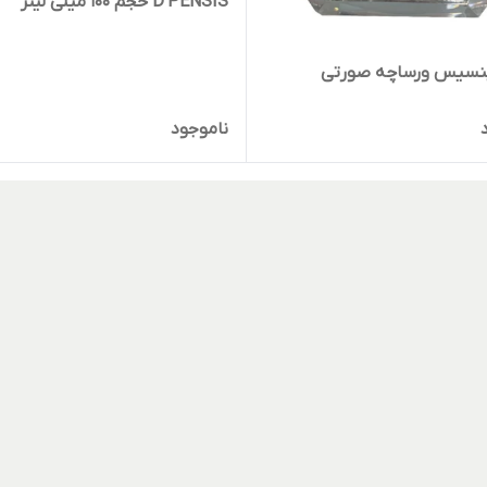
D'PENSIS حجم 100 میلی لیتر
پنسیس ورساچه صورتی
ناموجود